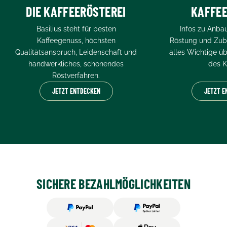
DIE KAFFEERÖSTEREI
KAFFE
Basilius steht für besten
Infos zu Anbau
Kaffeegenuss, höchsten
Röstung und Zube
Qualitätsanspruch, Leidenschaft und
alles Wichtige ü
handwerkliches, schonendes
des K
Röstverfahren.
JETZT ENTDECKEN
JETZT E
SICHERE BEZAHLMÖGLICHKEITEN