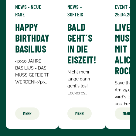
NEWS • NEUE
NEWS •
EVENT • A
PAGE
SOFTEIS
25.04.202
HAPPY
BALD
LIVE
BIRTHDAY
GEHT´S
MUSI
BASILIUS
IN DIE
MIT
EISZEIT!
ALICE
<p>10 JAHRE
ROCK
BASILIUS - DAS
Nicht mehr
MUSS GEFEIERT
lange dann
WERDEN!</p>
Save the D
geht´s los!
<p>Ist das
Am 25.04.
Leckeres
wirklich zu
wird´s laut
Dänisches
fassen? Da
uns. Freut
Softeis mit ein
röstet man ein
auf besten
MEHR
MEHR
MEHR
großen
paar Böhnchen
Live-Rock 
Auswahl an
und schon sind
den Altroc
Toppings.
10 Jahre
von ALICE