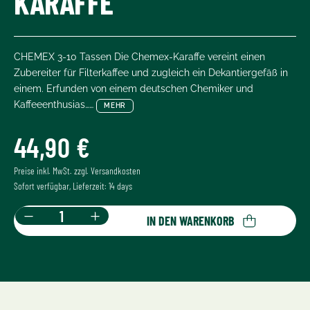
KARAFFE
CHEMEX 3-10 Tassen Die Chemex-Karaffe vereint einen
Zubereiter für Filterkaffee und zugleich ein Dekantiergefäß in
einem. Erfunden von einem deutschen Chemiker und
Kaffeeenthusias……
MEHR
44,90 €
Regulärer Preis:
Preise inkl. MwSt. zzgl. Versandkosten
Sofort verfügbar, Lieferzeit: 14 days
Produkt Anzahl: Gib den gewünschten Wer
IN DEN WARENKORB