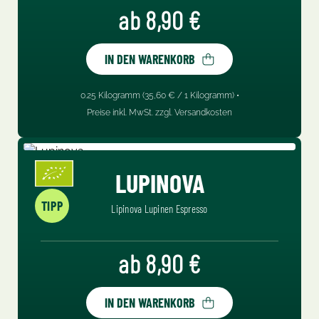
Regulärer Preis:
ab 8,90 €
IN DEN WARENKORB
Inhalt:
0.25 Kilogramm
(35,60 € / 1 Kilogramm) •
Preise inkl. MwSt. zzgl. Versandkosten
LUPINOVA
TIPP
Lipinova Lupinen Espresso
Regulärer Preis:
ab 8,90 €
IN DEN WARENKORB