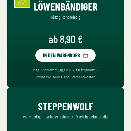
LÖWENBÄNDIGER
würzig, schokoladig
Regulärer Preis:
ab 8,90 €
IN DEN WARENKORB
Inhalt:
0.25 Kilogramm
(35,60 € / 1 Kilogramm) •
Preise inkl. MwSt. zzgl. Versandkosten
STEPPENWOLF
vollmundige Haselnuss, balanciert fruchtig, schokoladig