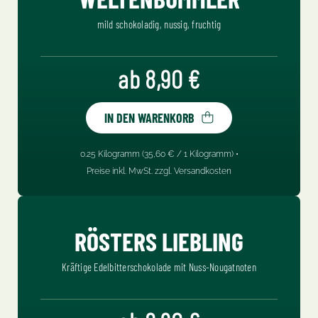
mild schokoladig, nussig, fruchtig
Regulärer Preis:
ab 8,90 €
IN DEN WARENKORB
Inhalt:
0.25 Kilogramm
(35,60 € / 1 Kilogramm) •
Preise inkl. MwSt. zzgl. Versandkosten
RÖSTERS LIEBLING
Kräftige Edelbitterschokolade mit Nuss-Nougatnoten