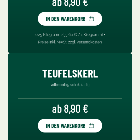
Regulärer Preis:
ab 8,90 €
IN DEN WARENKORB
Inhalt:
0.25 Kilogramm
(35,60 € / 1 Kilogramm) •
Preise inkl. MwSt. zzgl. Versandkosten
TEUFELSKERL
vollmundig, schokoladig
Regulärer Preis:
ab 8,90 €
IN DEN WARENKORB
Inhalt: