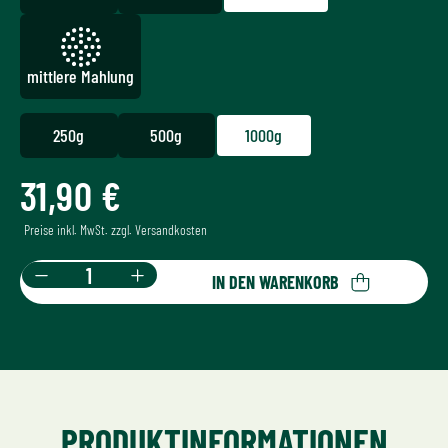
mittlere Mahlung
250g
500g
1000g
31,90 €
Regulärer Preis:
Preise inkl. MwSt. zzgl. Versandkosten
Produkt Anzahl: Gib den gewünschten Wer
IN DEN WARENKORB
PRODUKTINFORMATIONEN